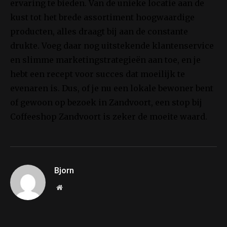
ervaring te bieden. Van de unieke locatie aan de
kust tot het brede assortiment hoogwaardige
producten, alles draagt bij aan de constante
drukte. Voeg daar nog uitstekende klantenservice
en slimme marketingstrategieën aan toe, en je
hebt een recept voor succes dat moeilijk te
evenaren is. Dus, of je nu een lokale bewoner bent
of gewoon op bezoek in Zandvoort, een stop bij
Coffeeshop Zandvoort is zeker de moeite waard.
Bjorn
Website