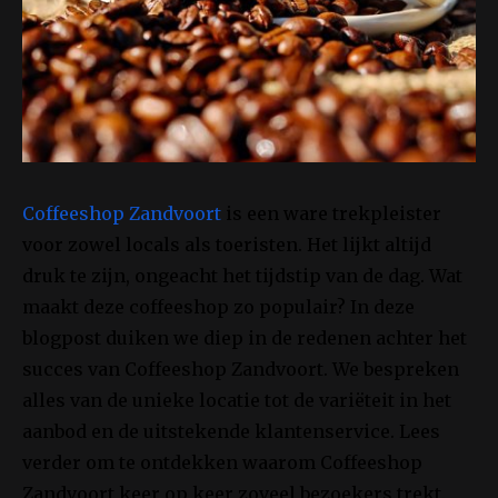
Coffeeshop Zandvoort
is een ware trekpleister
voor zowel locals als toeristen. Het lijkt altijd
druk te zijn, ongeacht het tijdstip van de dag. Wat
maakt deze coffeeshop zo populair? In deze
blogpost duiken we diep in de redenen achter het
succes van Coffeeshop Zandvoort. We bespreken
alles van de unieke locatie tot de variëteit in het
aanbod en de uitstekende klantenservice. Lees
verder om te ontdekken waarom Coffeeshop
Zandvoort keer op keer zoveel bezoekers trekt.