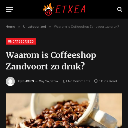
Home
»
Uncategorized
»
Waarom is Coffeeshop Zandvoort zo druk?
UNCATEGORIZED
Waarom is Coffeeshop
Zandvoort zo druk?
By
BJORN
May 24, 2024
No Comments
3 Mins Read