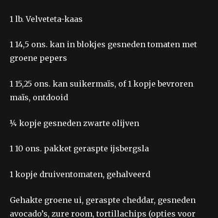
1
lb. Velveteta-kaas
1
14,5 ons. kan in blokjes gesneden tomaten met
groene pepers
1
15,25 ons. kan suikermaïs, of
1 kopje
bevroren
maïs, ontdooid
¼ kopje
gesneden zwarte olijven
1
10 ons. pakket geraspte ijsbergsla
1 kopje
druiventomaten, gehalveerd
Gehakte groene ui, geraspte cheddar, gesneden
avocado’s, zure room, tortillachips (opties voor