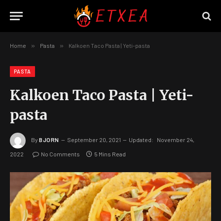
Home
»
Pasta
»
Kalkoen Taco Pasta | Yeti-pasta
PASTA
Kalkoen Taco Pasta | Yeti-
pasta
By
BJORN
September 20, 2021
Updated:
November 24,
2022
No Comments
5 Mins Read